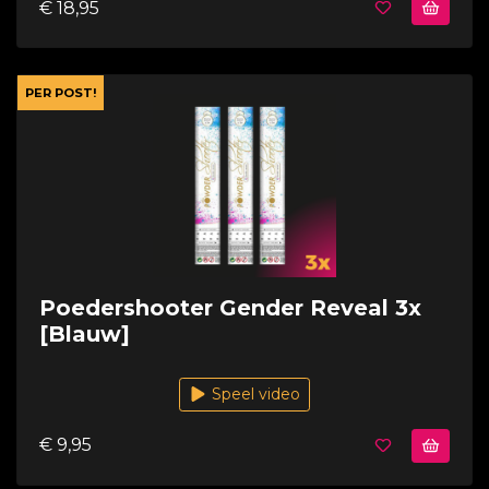
€ 18,95
PER POST!
Poedershooter Gender Reveal 3x
[Blauw]
Speel video
€ 9,95