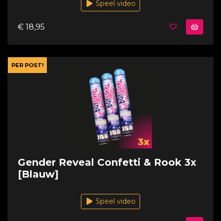
Speel video
€ 18,95
PER POST!
Gender Reveal Confetti & Rook 3x
[Blauw]
Speel video